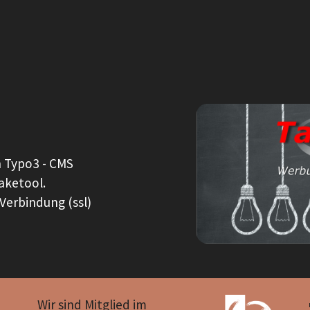
n Typo3 - CMS
aketool.
Verbindung (ssl)
Wir sind Mitglied im