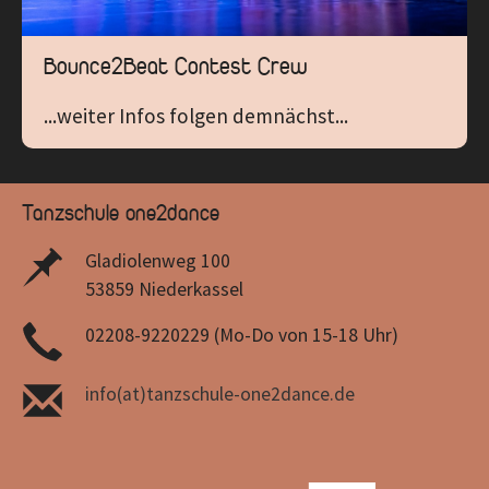
Bounce2Beat Contest Crew
...weiter Infos folgen demnächst...
Tanzschule one2dance
Gladiolenweg 100
53859 Niederkassel
02208-9220229 (Mo-Do von 15-18 Uhr)
info(at)tanzschule-one2dance.de