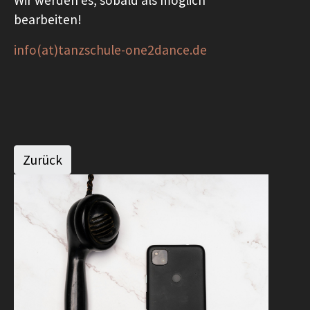
Wir werden es, sobald als möglich
bearbeiten!
info(at)tanzschule-one2dance.de
Zurück