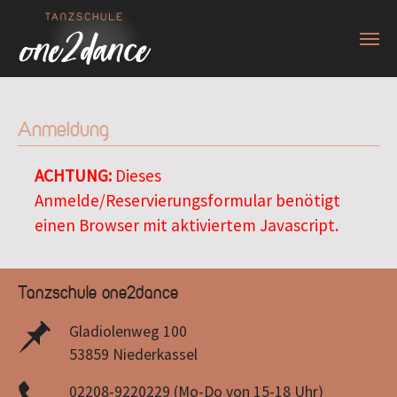
Zum Hauptinhalt springen
Anmeldung
ACHTUNG:
Dieses
Anmelde/Reservierungsformular benötigt
einen Browser mit aktiviertem Javascript.
Tanzschule one2dance
Gladiolenweg 100
53859 Niederkassel
02208-9220229 (Mo-Do von 15-18 Uhr)