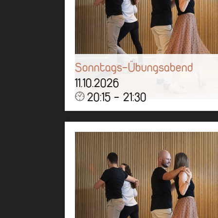
Sonntags-Übungsabend
11.10.2026
20:15 - 21:30
Über eine Stunde könnt ihr tanzen,
üben, quatschen und eine gute Zeit
bei uns haben!
Mehr