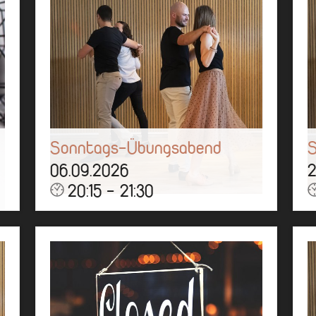
Sonntags-Übungsabend
06.09.2026
2
20:15 - 21:30
Über eine Stunde könnt ihr tanzen,
Ü
üben, quatschen und eine gute Zeit
ü
bei uns haben!
b
Mehr