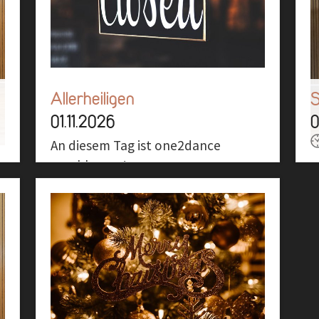
Allerheiligen
01.11.2026
0
An diesem Tag ist one2dance
geschlossen!
Ü
ü
Mehr
b