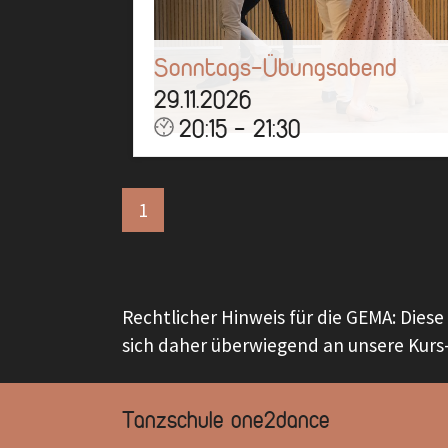
Sonntags-Übungsabend
29.11.2026
20:15 - 21:30
Über eine Stunde könnt ihr tanzen,
üben, quatschen und eine gute Zeit
1
bei uns haben!
Mehr
Rechtlicher Hinweis für die GEMA: Dies
sich daher überwiegend an unsere Kurs-
Tanzschule one2dance