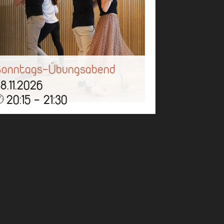
Sonntags-Übungsabend
8.11.2026
20:15 - 21:30
ber eine Stunde könnt ihr tanzen,
ben, quatschen und eine gute Zeit
ei uns haben!
Mehr